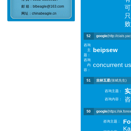
可
邮 箱：blbeagle@163.com
网址：chinabeagle.cn
只
败
52
google
(http://cials.ya
咨询
beipsew
主
题：
咨询
concurrent use
内
容：
51
吉林五星
(张斌先生)
实
咨询主题：
咨
咨询内容：
50
google
(https://sk.for
Fo
咨询主题：
Ka