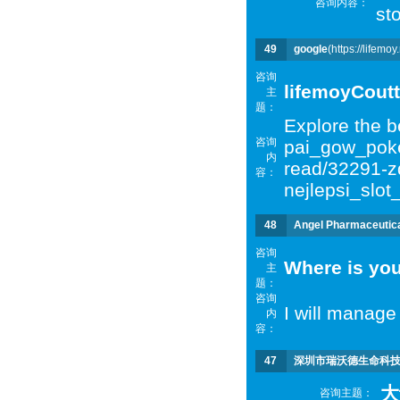
咨询内容：
st
49
google
(https://lifemo
咨询
lifemoyCoutt
主
题：
Explore the b
咨询
pai_gow_poke
内
read/32291-zd
容：
nejlepsi_slot
48
Angel Pharmaceutic
咨询
Where is yo
主
题：
咨询
I will manage
内
容：
47
深圳市瑞沃德生命科
大
咨询主题：