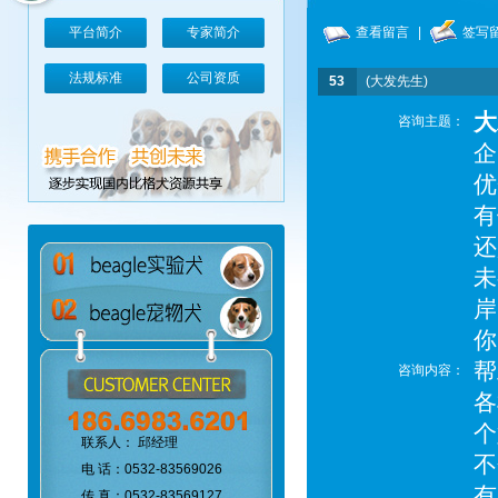
平台简介
专家简介
查看留言
|
签写
法规标准
公司资质
53
(大发先生)
大
咨询主题：
企
优
有
还
未
岸
你
帮
咨询内容：
各
个
联系人： 邱经理
不
电 话：0532-83569026
有
传 真：0532-83569127