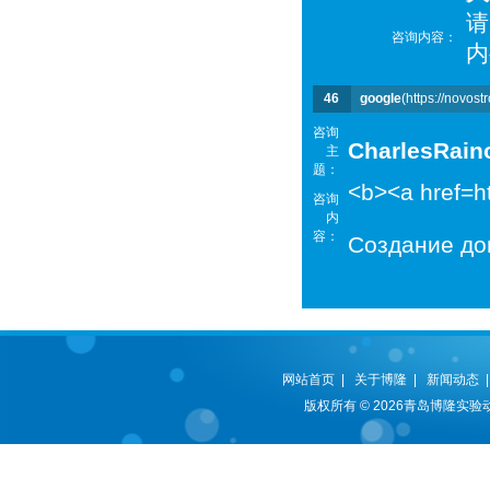
请
咨询内容：
内
46
google
(https://novost
咨询
CharlesRain
主
题：
<b><a href=h
咨询
内
容：
Создание до
网站首页
|
关于博隆
|
新闻动态
版权所有 © 2026青岛博隆实