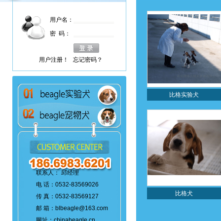
用户名：
密 码：
用户注册！
忘记密码？
比格实验犬
联系人： 邱经理
电 话：0532-83569026
比格犬
传 真：0532-83569127
邮 箱：blbeagle@163.com
网址：chinabeagle.cn