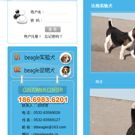
比格实验犬
用户名：
密 码：
用户注册！
忘记密码？
概述
联系人： 邱经理
电 话：0532-83569026
传 真：0532-83569127
邮 箱：blbeagle@163.com
网址：chinabeagle.cn