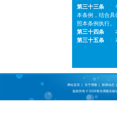
第三十三条
省、
本条例，结合具
照本条例执行。
第三十四条
本条
第三十五条
本条
网站首页
|
关于博隆
|
新闻动态
版权所有 © 2026青岛博隆实