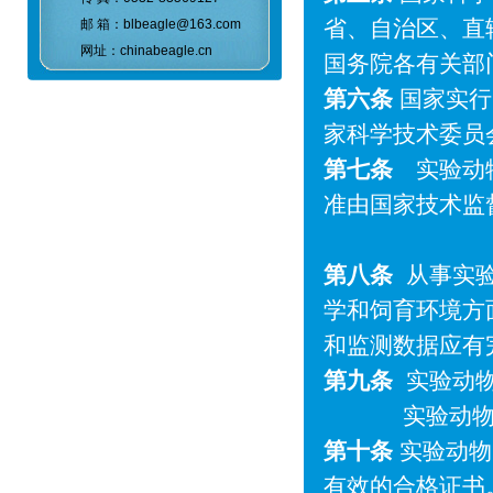
省、自治区、直
邮 箱：blbeagle@163.com
网址：chinabeagle.cn
国务院各有关部
第六条
国家实行
家科学技术委员
第七条
实验动物
准由国家技术监
第八条
从事实验
学和饲育环境方
和监测数据应有
第九条
实验动物
实验动物饲育
第十条
实验动物
有效的合格证书