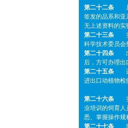
第二十二条
从国
签发的品系和亚
无上述资料的实
第二十三条
实验
科学技术委员会
第二十四条
出口
后，方可办理出
第二十五条
进口
进出口动植物检
第二十六条
实验
业培训的饲育人
悉、掌握操作规
第二十七条
地方