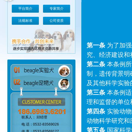
平台简介
专家简介
法规标准
公司资质
第一条
为了加强
究、经济建设和
第二条
本条例所
制，遗传背景明
及其他科学实验
第三条
本条例适
理和监督的单位
第四条
实验动物
联系人： 邱经理
动物科学研究和
电 话：0532-83569026
第五条
国家科学
传 真：0532-83569127