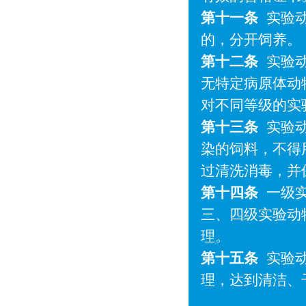
第十一条
实验动
的，分开饲养。
第十二条
实验动
无特定病原体动
对不同等级的实
第十三条
实验动
染的饲料，不得
过清洗消毒，并
第十四条
一级实
三、四级实验动
理。
第十五条
实验动
理，达到清洁、