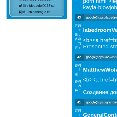
porn.html">le
邮 箱：blbeagle@163.com
kayla-blowjo
网址：chinabeagle.cn
43
google
(https://labed
咨询
labedroomV
主
题：
咨询
<b><a href=h
内
Presented sto
容：
42
google
(https://novost
咨询
MatthewWol
主
题：
<b><a href=h
咨询
内
容：
Создание до
41
google
(https://grande
咨询
GeneralСont
主