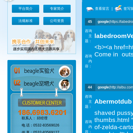
平台简介
专家简介
查看留言
|
签写
法规标准
公司资质
45
google
(https://labed
咨询
labedroomV
主
题：
<b><a href=h
Come in outst
咨询
内
容：
44
google
(http://albu.co
咨询
Abermotdub
主
题：
shaved pussy 
联系人： 邱经理
thumbs.html 
咨询
电 话：0532-83569026
of-zelda-cart
内
容：
传 真：0532-83569127