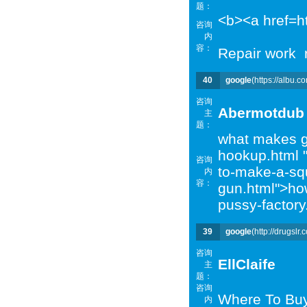
题：
<b><a href=ht
咨询
内
容：
Repair work r
40
google
(https://albu.c
咨询
Abermotdub
主
题：
what makes gi
hookup.html 
咨询
to-make-a-squ
内
容：
gun.html">ho
pussy-factory
39
google
(http://drugslr.
咨询
EllClaife
主
题：
咨询
Where To Buy 
内