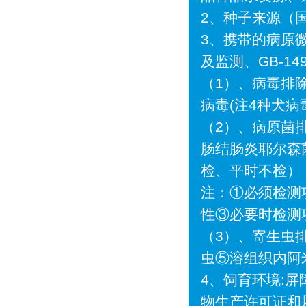
2、种子来源（
3、携带的病原微
及监测、GB-1
（1）、病毒排
病毒(注4种犬病
（2）、病原菌
肠结肠炎耶尔森
检、平时不检）
注：①必须检测
性③必要时检测
（3）、寄生虫
虫⑤溶组织内阿
4、饲育环境:
物生产许可证和