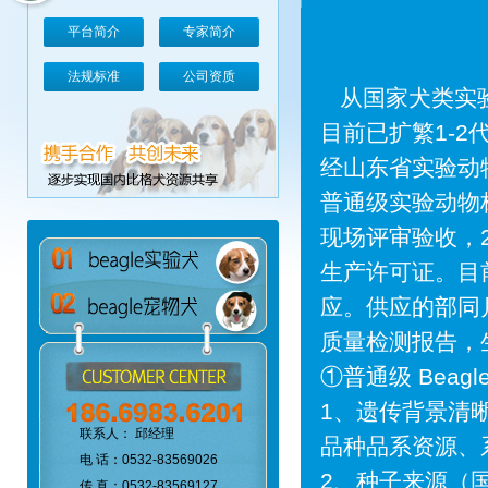
平台简介
专家简介
法规标准
公司资质
从国家犬类实验
目前已扩繁1-2
经山东省实验动
普通级实验动物
现场评审验收，
生产许可证。目
应。供应的部同
质量检测报告，生
①普通级 Beagl
1、遗传背景清
联系人： 邱经理
品种品系资源、
电 话：0532-83569026
2、种子来源（
传 真：0532-83569127