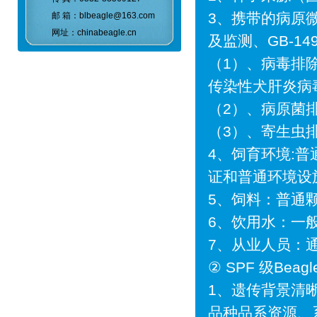
3、携带的病原微
邮 箱：blbeagle@163.com
网址：chinabeagle.cn
及监测、GB-1
（1）、病毒排
传染性犬肝炎病
（2）、病原菌
（3）、寄生虫
4、饲育环境:
证和普通环境设
5、饲料：普通
6、饮用水：一
7、从业人员：
② SPF 级Beag
1、遗传背景清
品种品系资源、