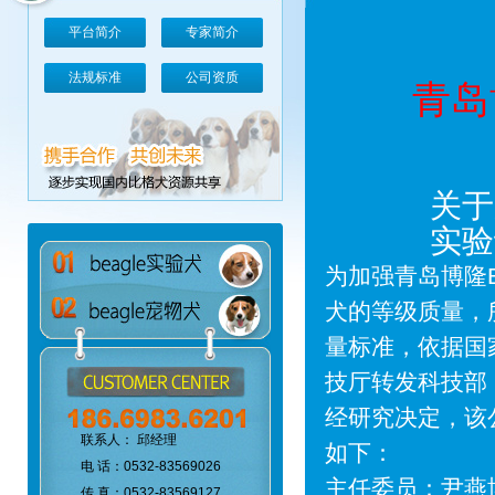
平台简介
专家简介
法规标准
公司资质
青岛
关于
实验
为加强青岛博隆B
犬的等级质量，所
量标准，依据国
技厅转发科技部
经研究决定，该
联系人： 邱经理
如下：
电 话：0532-83569026
主任委员：尹燕
传 真：0532-83569127