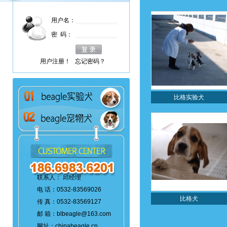
用户名：
密 码：
用户注册！
忘记密码？
比格实验犬
联系人： 邱经理
电 话：0532-83569026
比格犬
传 真：0532-83569127
邮 箱：blbeagle@163.com
网址：chinabeagle.cn