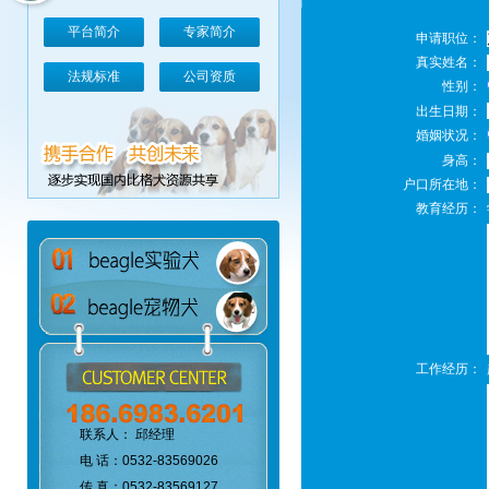
平台简介
专家简介
申请职位：
真实姓名：
法规标准
公司资质
性别：
出生日期：
婚姻状况：
身高：
户口所在地：
教育经历：
工作经历：
联系人： 邱经理
电 话：0532-83569026
传 真：0532-83569127