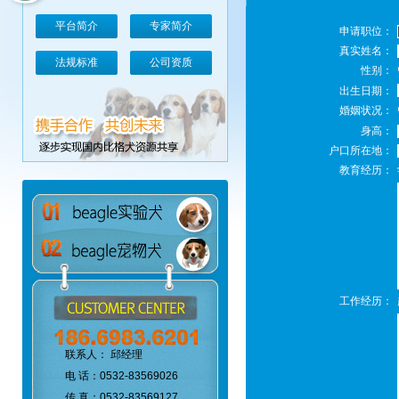
平台简介
专家简介
申请职位：
真实姓名：
法规标准
公司资质
性别：
出生日期：
婚姻状况：
身高：
户口所在地：
教育经历：
工作经历：
联系人： 邱经理
电 话：0532-83569026
传 真：0532-83569127