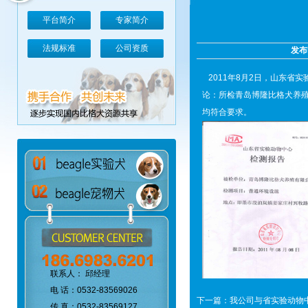
平台简介
专家简介
法规标准
公司资质
发布
2011年8月2日，山东省
论：所检青岛博隆比格犬养
均符合要求。
联系人： 邱经理
电 话：0532-83569026
下一篇：
我公司与省实验动物
传 真：0532-83569127