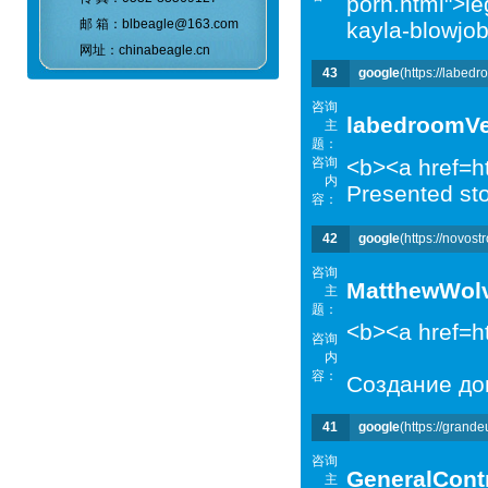
porn.html">le
邮 箱：blbeagle@163.com
kayla-blowjo
网址：chinabeagle.cn
43
google
(https://labed
咨询
labedroomV
主
题：
咨询
<b><a href=h
内
Presented sto
容：
42
google
(https://novost
咨询
MatthewWol
主
题：
<b><a href=h
咨询
内
容：
Создание до
41
google
(https://grande
咨询
GeneralСont
主