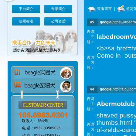
平台简介
专家简介
查看留言
|
签写
法规标准
公司资质
45
google
(https://labed
咨询
labedroomV
主
题：
<b><a href=h
Come in outst
咨询
内
容：
44
google
(http://albu.co
咨询
Abermotdub
主
题：
shaved pussy 
联系人： 邱经理
thumbs.html 
咨询
电 话：0532-83569026
of-zelda-cart
内
容：
传 真：0532-83569127