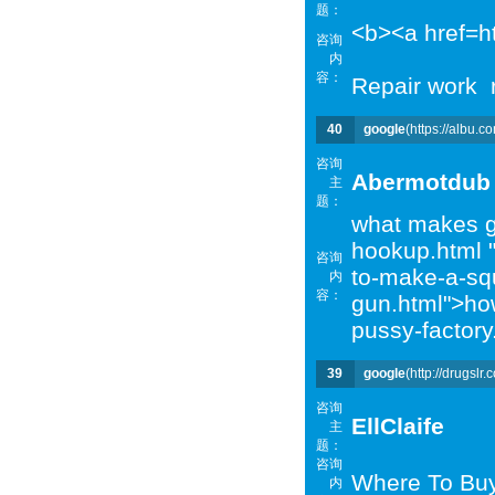
题：
<b><a href=ht
咨询
内
容：
Repair work r
40
google
(https://albu.c
咨询
Abermotdub
主
题：
what makes gi
hookup.html 
咨询
to-make-a-squ
内
容：
gun.html">ho
pussy-factory
39
google
(http://drugslr.
咨询
EllClaife
主
题：
咨询
Where To Buy 
内