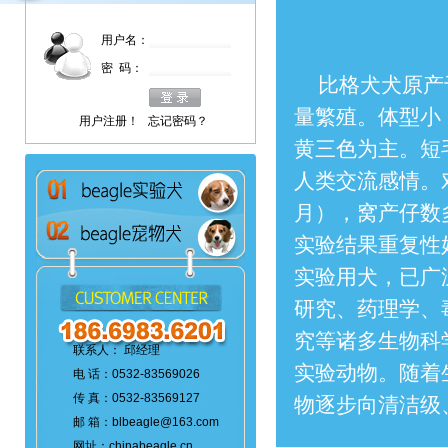
用户名：
密 码：
比格犬犬原产于
量繁殖。体型小（
用户注册！
忘记密码？
黄三色为主。短
人类交流感情。
月），窝产仔数
实验结果重复性
实验用犬，已广
研究、药理学、
究等诸多生物科
联系人： 邱经理
实验动物。随着
电 话：0532-83569026
传 真：0532-83569127
物逐步向清洁级
邮 箱：blbeagle@163.com
网址：chinabeagle.cn