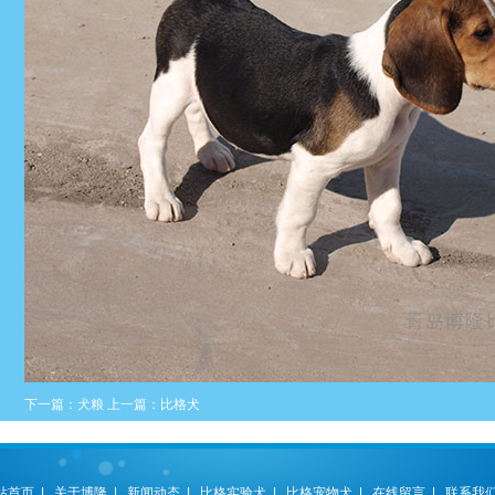
下一篇：
犬粮
上一篇：
比格犬
站首页
|
关于博隆
|
新闻动态
|
比格实验犬
|
比格宠物犬
|
在线留言
|
联系我