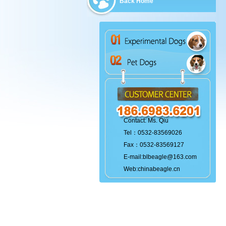
Back Home
Contact: Ms. Qiu
Tel：0532-83569026
Fax：0532-83569127
E-mail:blbeagle@163.com
Web:chinabeagle.cn