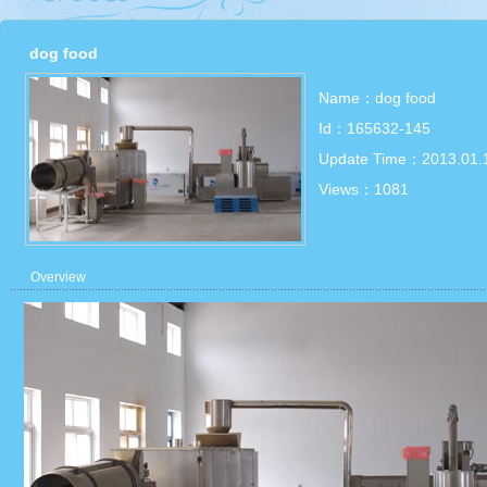
dog food
Name：dog food
Id：165632-145
Update Time：2013.01.
Views：
1081
Overview