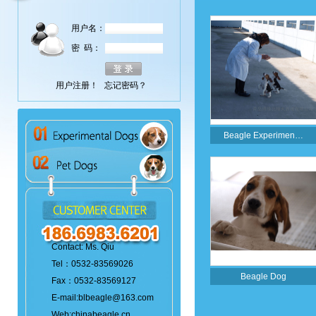
用户名：
密 码：
用户注册！
忘记密码？
Beagle Experimen…
Contact: Ms. Qiu
Tel：0532-83569026
Beagle Dog
Fax：0532-83569127
E-mail:blbeagle@163.com
Web:chinabeagle.cn