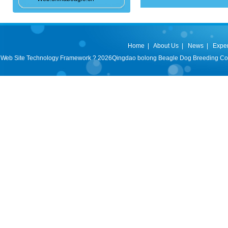
Home
|
About Us
|
News
|
Expe
Web Site Technology Framework ? 2026Qingdao bolong Beagle Dog Breeding Co