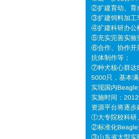
②扩建育幼、育
③扩建饲料加工
④扩建科研办公楼
⑤充实完善实验
⑥合作、协作开
抗体制作等；
⑦种犬核心群达5
5000只，基
实现国内Beag
实施时间：2012年
资源平台将逐步
①大专院校科研
②标准化Beag
③山东省大型实