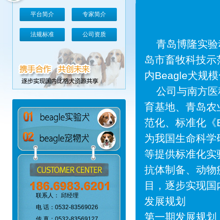
平台简介
专家简介
法规标准
公司资质
青岛博隆实验动
岛市畜牧科技示范
内Beagle犬
公司与南方医科
育基地、青岛农
范化、标准化《
为我国生命科学
等提供标准化实
抗体制备、动物
目，逐步实现国内
联系人： 邱经理
发展规划
电 话：0532-83569026
第一期发展规划
传 真：0532-83569127