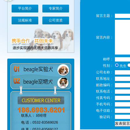
平台简介
专家简介
留言主题：
法规标准
公司资质
留言内容：
称呼：
性别：
先生
公司名称：
联系地址：
邮政编码：
联系电话：
传真号码：
手机号码：
电子信箱：
联系人： 邱经理
验证码：
电 话：0532-83569026
传 真：0532-83569127