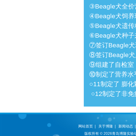
③Beagle犬
④Beagle犬饲
⑤Beagle犬遗
⑥Beagle犬种
⑦签订Beagl
⑧签订Beagl
⑨组建了自检室
⑩制定了营养水
○11制定了 膨
○12制定了非
网站首页
|
关于博隆
|
新闻动态
版权所有 © 2026青岛博隆实