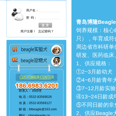
用户名：
密 码：
青岛博隆Beag
饲养规模：核心B
用户注册！
忘记密码？
只），年育成符合
周边省市科研单
研发、医药临床
1、供应规格：
①2~3月龄幼犬
②4~6月龄青年
③7~12月龄实
联系人： 邱经理
④13~24日龄成
电 话：0532-83569026
传 真：0532-83569127
⑤不同日龄的非
邮 箱：blbeagle@163.com
2、供应Beagl
网址：chinabeagle.cn