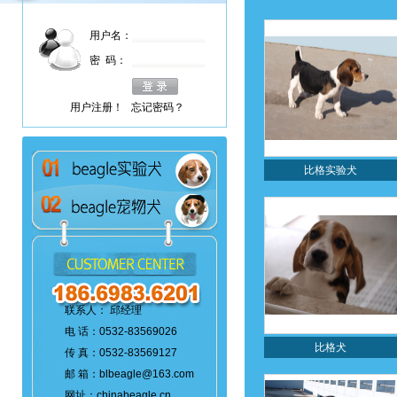
用户名：
密 码：
用户注册！
忘记密码？
比格实验犬
联系人： 邱经理
电 话：0532-83569026
比格犬
传 真：0532-83569127
邮 箱：blbeagle@163.com
网址：chinabeagle.cn